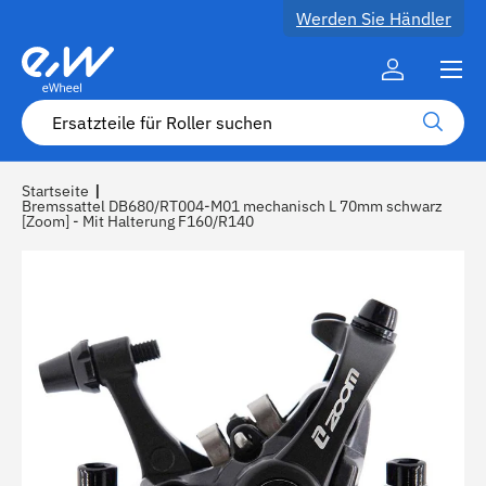
Werden Sie Händler
Zum Inhalt
Speisek
Konto
Suche
Suche
Startseite
|
Bremssattel DB680/RT004-M01 mechanisch L 70mm schwarz
[Zoom] - Mit Halterung F160/R140