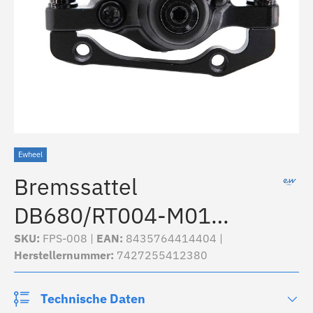
Ewheel
Bremssattel
DB680/RT004-M01
mechanisch L 70mm
SKU:
FPS-008 |
EAN:
8435764414404 |
Herstellernummer:
7427255412380
schwarz [Zoom] - Mit
Halterung F160/R140
Technische Daten