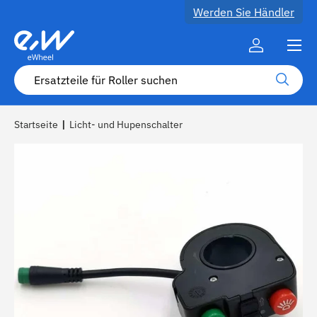
Werden Sie Händler
Zum Inhalt
Speisek
Konto
Suche
Suche
Startseite
|
Licht- und Hupenschalter