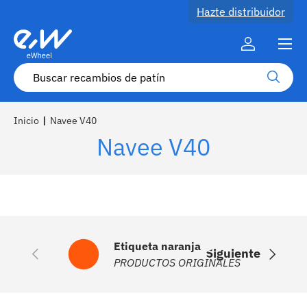
Hazte distribuidor
Ir al contenido
Menú
Cuenta
Buscar
Buscar
Inicio
|
Navee V40
Navee V40
Etiqueta naranja
Anterior
Siguiente
PRODUCTOS ORIGINALES