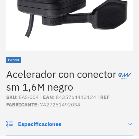
Ewheel
Acelerador con conector
sm 1,6M negro
SKU:
EAS-004 |
EAN:
8435764413124 |
REF
FABRICANTE:
7427251492034
Especificaciones