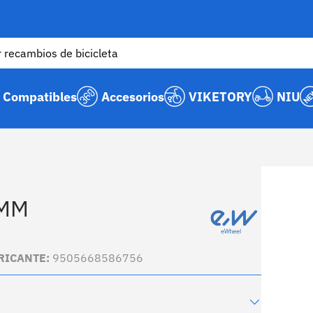
Compatibles
Accesorios
VIKETORY
NIU
0MM
RICANTE:
9505668586756