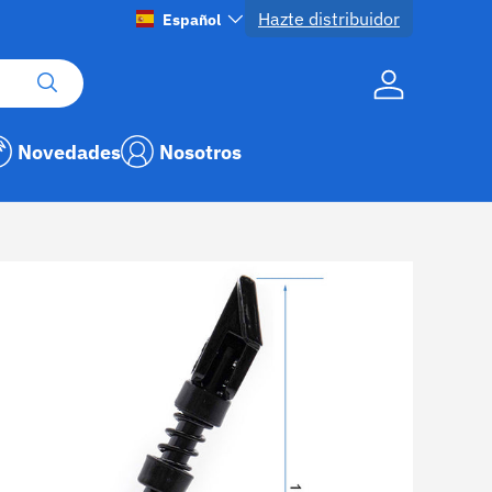
Hazte distribuidor
Idioma
Español
Buscar
Cuenta
Novedades
Nosotros