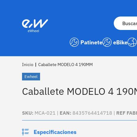
Ir al contenido
Buscar
Patinete
eBike
Inicio
|
Caballete MODELO 4 190MM
Ewheel
Caballete MODELO 4 19
SKU:
MCA-021 |
EAN:
8435764414718 |
REF FAB
Especificaciones