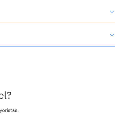
el?
yoristas.