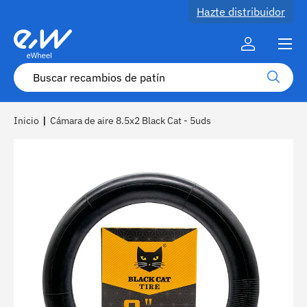
Hazte distribuidor
Ir al contenido
Menú
Cuenta
Buscar
Buscar
Inicio
|
Cámara de aire 8.5x2 Black Cat - 5uds
La imagen 1 ya está disponible en la vista de galería