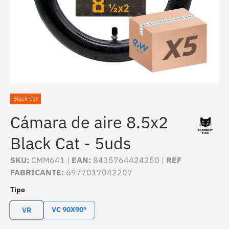
Black Cat
Cámara de aire 8.5x2
Black Cat - 5uds
SKU:
CMM641 |
EAN:
8435764424250 |
REF
FABRICANTE:
6977017042207
Tipo
VC 90X90º
VR