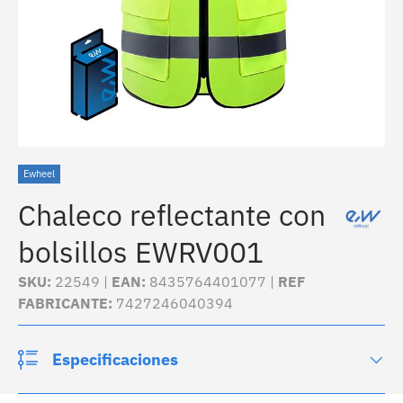
Ewheel
Chaleco reflectante con
bolsillos EWRV001
SKU:
22549 |
EAN:
8435764401077 |
REF
FABRICANTE:
7427246040394
Especificaciones