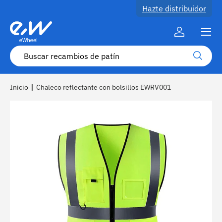
Hazte distribuidor
Ir al contenido
Menú
Cuenta
Buscar
Buscar
Inicio
|
Chaleco reflectante con bolsillos EWRV001