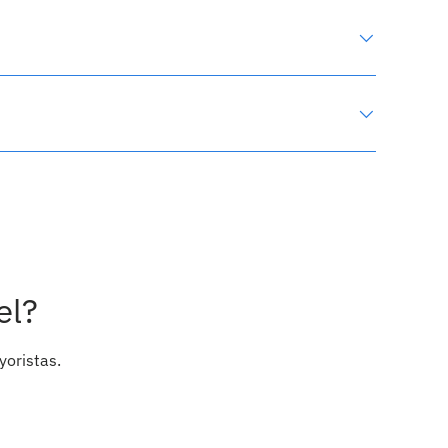
el?
yoristas.