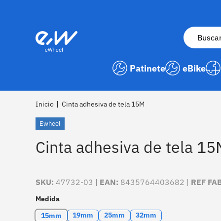
Ir al contenido
Buscar
Patinete
eBike
Inicio
|
Cinta adhesiva de tela 15M
Ewheel
Cinta adhesiva de tela 15
SKU:
47732-03 |
EAN:
8435764403682 |
REF FA
Medida
19mm
25mm
32mm
15mm