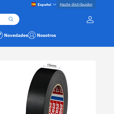
Hazte distribuidor
Idioma
Español
Buscar
Cuenta
Novedades
Nosotros
1 ya está disponible en la vista de galería