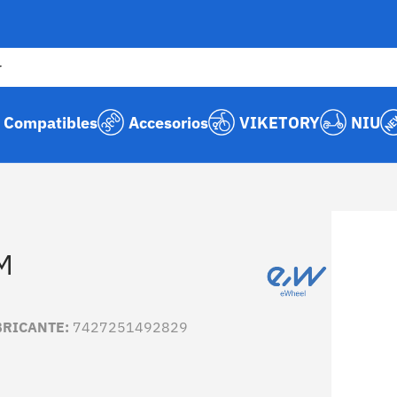
Compatibles
Accesorios
VIKETORY
NIU
La imagen 
M
BRICANTE:
7427251492829