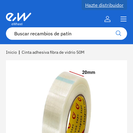
Hazte distribuidor
Ir al contenido
Menú
Cuenta
Buscar
Buscar
Inicio
|
Cinta adhesiva fibra de vidrio 50M
La imagen 1 ya está disponible en la vista de galería