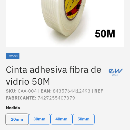
Ewheel
Cinta adhesiva fibra de
vidrio 50M
SKU:
CAA-004 |
EAN:
8435764412493 |
REF
FABRICANTE:
7427255407379
Medida
30mm
40mm
50mm
20mm