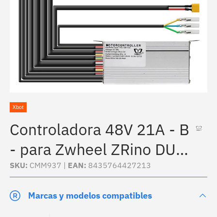
Xbot
Controladora 48V 21A - B
- para Zwheel ZRino DUO
2022 - Limitada
SKU:
CMM937 |
EAN:
8435764427213
Marcas y modelos compatibles