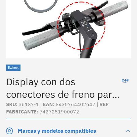
Ewheel
Display con dos
conectores de freno para
Xiaomi 1S, Essential y
SKU:
36187-1 |
EAN:
8435764402647 |
REF
FABRICANTE:
7427251900072
Pro2
Marcas y modelos compatibles