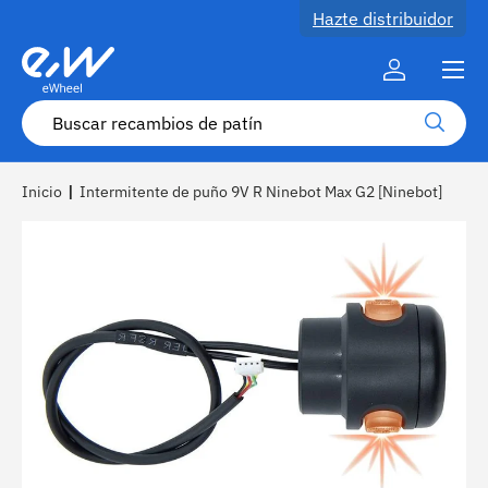
Hazte distribuidor
Ir al contenido
Menú
Cuenta
Buscar
Buscar
Inicio
|
Intermitente de puño 9V R Ninebot Max G2 [Ninebot]