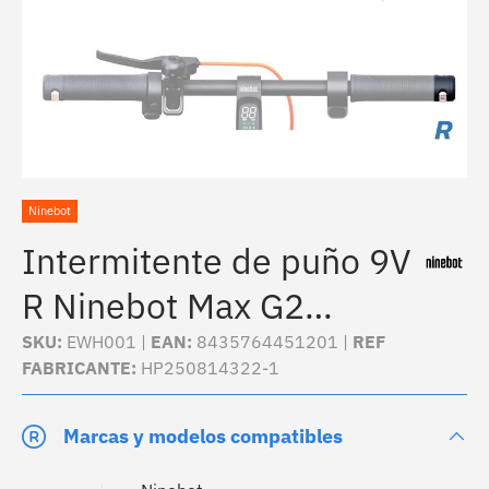
Ninebot
Intermitente de puño 9V
R Ninebot Max G2
[Ninebot]
SKU:
EWH001 |
EAN:
8435764451201 |
REF
FABRICANTE:
HP250814322-1
Marcas y modelos compatibles