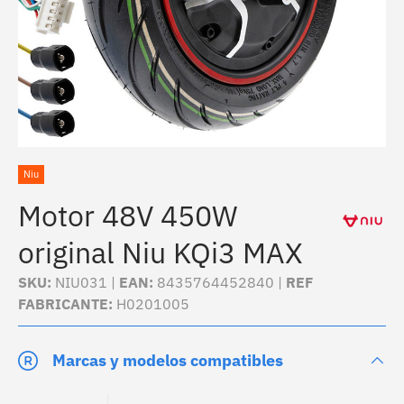
Niu
Motor 48V 450W
original Niu KQi3 MAX
SKU:
NIU031 |
EAN:
8435764452840 |
REF
FABRICANTE:
H0201005
Marcas y modelos compatibles