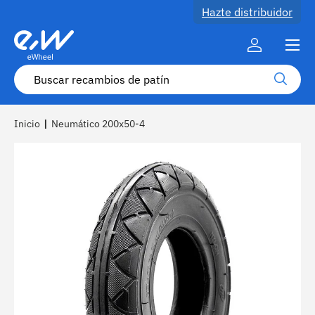
Hazte distribuidor
Ir al contenido
Menú
Cuenta
Buscar
Buscar
Inicio
|
Neumático 200x50-4