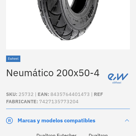
Ewheel
Neumático 200x50-4
SKU:
25732 |
EAN:
8435764401473 |
REF
FABRICANTE:
7427135773204
Marcas y modelos compatibles
Dualtron Futecher
Dualtron