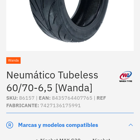
Wanda
Neumático Tubeless
60/70-6,5 [Wanda]
SKU:
86157 |
EAN:
8435764407765 |
REF
FABRICANTE:
7427136175991
Marcas y modelos compatibles