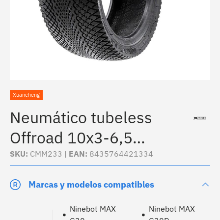
Xuancheng
Neumático tubeless
Offroad 10x3-6,5
[Xuancheng]
SKU:
CMM233 |
EAN:
8435764421334
Marcas y modelos compatibles
Ninebot MAX
Ninebot MAX