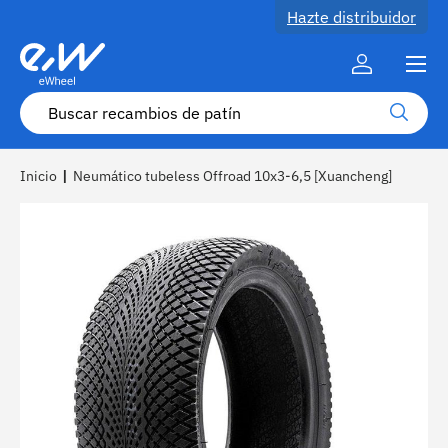
Hazte distribuidor
Ir al contenido
Menú
Cuenta
Buscar
Buscar
Inicio
|
Neumático tubeless Offroad 10x3-6,5 [Xuancheng]