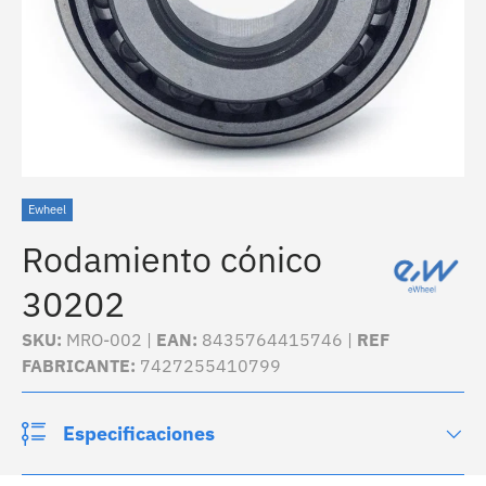
Ewheel
Rodamiento cónico
30202
SKU:
MRO-002 |
EAN:
8435764415746 |
REF
FABRICANTE:
7427255410799
Especificaciones