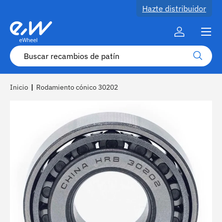
Hazte distribuidor
Ir al contenido
Menú
Cuenta
Buscar
Buscar
Inicio
|
Rodamiento cónico 30202