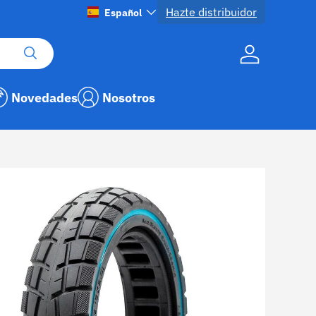
Hazte distribuidor
Idioma
Español
Buscar
Cuenta
Novedades
Nosotros
1 ya está disponible en la vista de galería