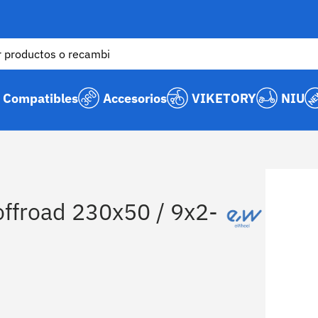
Compatibles
Accesorios
VIKETORY
NIU
La imagen 
offroad 230x50 / 9x2-