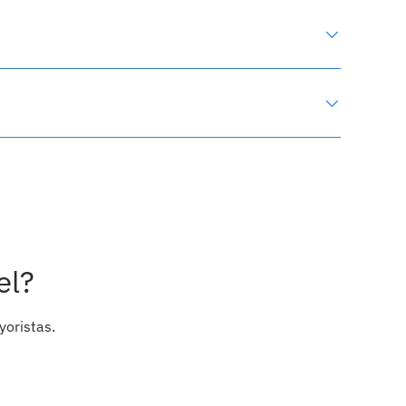
el?
yoristas.