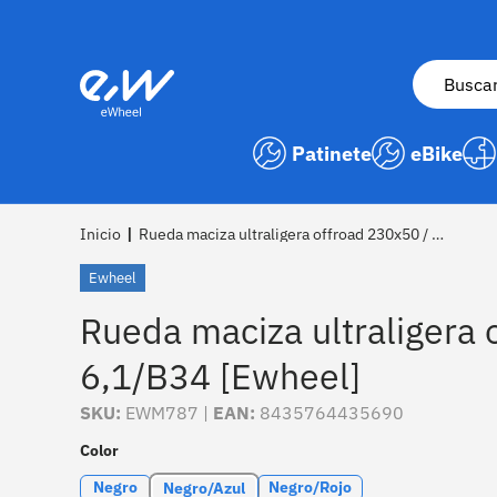
Ir al contenido
Buscar
Patinete
eBike
Inicio
|
Rueda maciza ultraligera offroad 230x50 / 9x2-6,1/B34 [Ewheel]
Ewheel
Rueda maciza ultraligera 
6,1/B34 [Ewheel]
SKU:
EWM787 |
EAN:
8435764435690
Color
Negro
Negro/Rojo
Negro/Azul